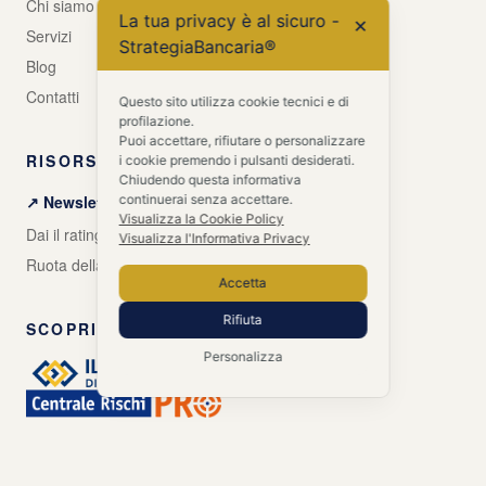
Chi siamo
La tua privacy è al sicuro -
✕
Servizi
StrategiaBancaria®
Blog
Contatti
Questo sito utilizza cookie tecnici e di
profilazione.
Puoi accettare, rifiutare o personalizzare
RISORSE GRATUITE
i cookie premendo i pulsanti desiderati.
Chiudendo questa informativa
continuerai senza accettare.
↗ Newsletter + Guida gratuita
Visualizza la Cookie Policy
Dai il rating alle tue banche
Visualizza l'Informativa Privacy
Ruota della Vita Aziendale
Accetta
Rifiuta
SCOPRI ANCHE
Personalizza