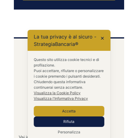
La tua privacy è al sicuro -
✕
StrategiaBancaria®
Questo sito utilizza cookie tecnici e di
profilazione.
Puoi accettare, rifiutare o personalizzare
i cookie premendo i pulsanti desiderati.
Chiudendo questa informativa
continuerai senza accettare.
Visualizza la Cookie Policy
Visualizza l'Informativa Privacy
CHI SCRIVE
Accetta
Marco Damiani
Ex Direttore deliberante
Rifiuta
Fondatore Strategia Bancaria
Personalizza
Vai in banca per la tua azienda, e ti senti