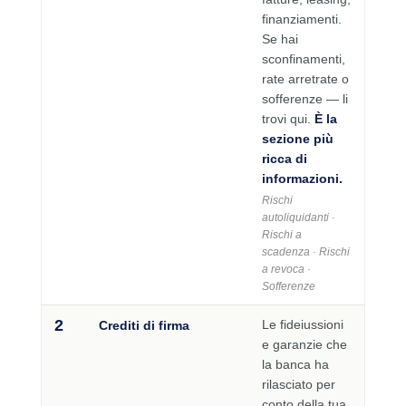
finanziamenti.
Se hai
sconfinamenti,
rate arretrate o
sofferenze — li
trovi qui.
È la
sezione più
ricca di
informazioni.
Rischi
autoliquidanti ·
Rischi a
scadenza · Rischi
a revoca ·
Sofferenze
2
Le fideiussioni
Crediti di firma
e garanzie che
la banca ha
rilasciato per
conto della tua