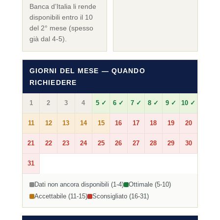
Banca d’Italia li rende
disponibili entro il 10
del 2° mese (spesso
già dal 4-5).
GIORNI DEL MESE — QUANDO
RICHIEDERE
1
2
3
4
5 ✓
6 ✓
7 ✓
8 ✓
9 ✓
10 ✓
11
12
13
14
15
16
17
18
19
20
21
22
23
24
25
26
27
28
29
30
31
Dati non ancora disponibili (1-4)
Ottimale (5-10)
Accettabile (11-15)
Sconsigliato (16-31)