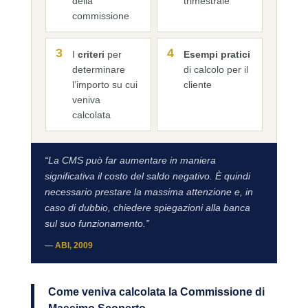
della
trimestrale
commissione
3
4
I
criteri
per
Esempi pratici
determinare
di calcolo per il
l’importo su cui
cliente
veniva
calcolata
“La CMS può far aumentare in maniera
significativa il costo del saldo negativo. È quindi
necessario prestare la massima attenzione e, in
caso di dubbio, chiedere spiegazioni alla banca
sul suo funzionamento.”
— ABI, 2009
Come veniva calcolata la Commissione di