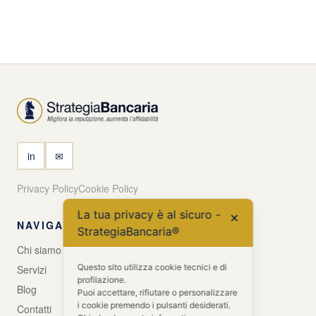
in
✉
Privacy Policy
Cookie Policy
La tua privacy è al sicuro -
✕
NAVIGA
StrategiaBancaria®
Chi siamo
Questo sito utilizza cookie tecnici e di
Servizi
profilazione.
Blog
Puoi accettare, rifiutare o personalizzare
i cookie premendo i pulsanti desiderati.
Contatti