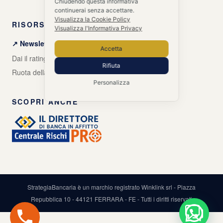
Chiudendo questa informativa
continuerai senza accettare.
Visualizza la Cookie Policy
RISORSE GRATUITE
Visualizza l'Informativa Privacy
↗ Newsletter + Guida gratuita
Accetta
Dai il rating alle tue banche
Rifiuta
Ruota della Vita Aziendale
Personalizza
SCOPRI ANCHE
StrategiaBancaria è un marchio registrato Winklink srl - Piazza
Repubblica 10 - 44121 FERRARA - FE - Tutti i diritti riservati