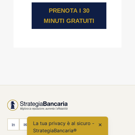
PRENOTA I 30
MINUTI GRATUITI
La tua privacy è al sicuro -
in
✉
✕
StrategiaBancaria®