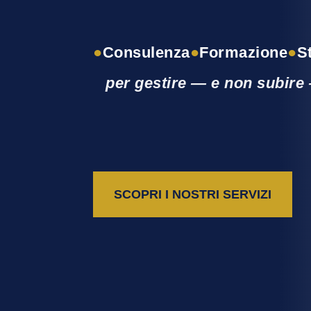
●
Consulenza
●
Formazione
●
S
per gestire — e non subire 
SCOPRI I NOSTRI SERVIZI