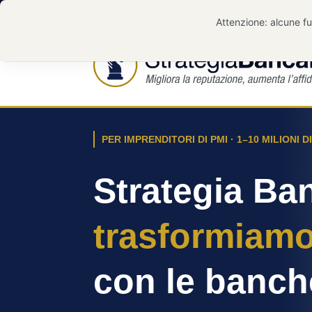
Telefono: 0532-17.16.049
PER IMPRENDITORI DI PMI · 1–10 MILIONI 
Strategia Ban
trasformiam
con le banch