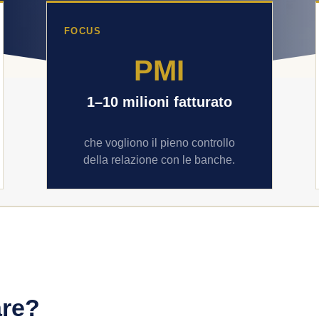
FOCUS
PMI
1–10 milioni fatturato
che vogliono il pieno controllo
della relazione con le banche.
are?