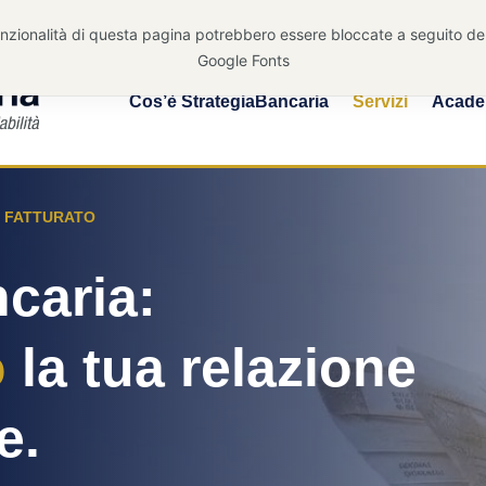
SERVIZIO PER LE IMPRESE
Cos’è StrategiaBancaria
Servizi
Acad
DI FATTURATO
caria:
o
la tua relazione
e.