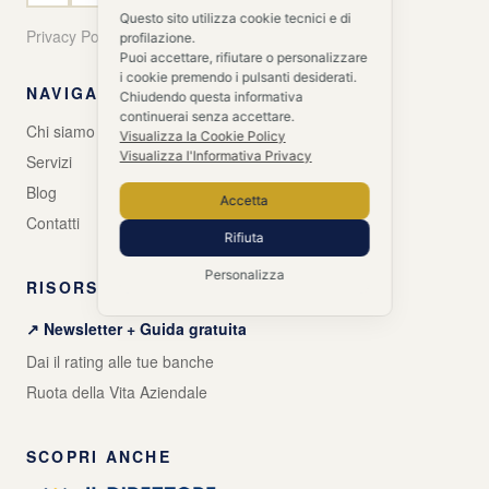
Questo sito utilizza cookie tecnici e di
Privacy Policy
Cookie Policy
profilazione.
Puoi accettare, rifiutare o personalizzare
i cookie premendo i pulsanti desiderati.
NAVIGA
Chiudendo questa informativa
continuerai senza accettare.
Chi siamo
Visualizza la Cookie Policy
Visualizza l'Informativa Privacy
Servizi
Blog
Accetta
Contatti
Rifiuta
Personalizza
RISORSE GRATUITE
↗ Newsletter + Guida gratuita
Dai il rating alle tue banche
Ruota della Vita Aziendale
SCOPRI ANCHE