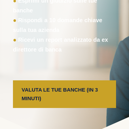
●
Esprimi un giudizio sulle tue
banche
●
Rispondi a 10 domande chiave
sulla tua azienda
●
Ricevi un report analizzato da ex
direttore di banca
VALUTA LE TUE BANCHE (IN 3
MINUTI)