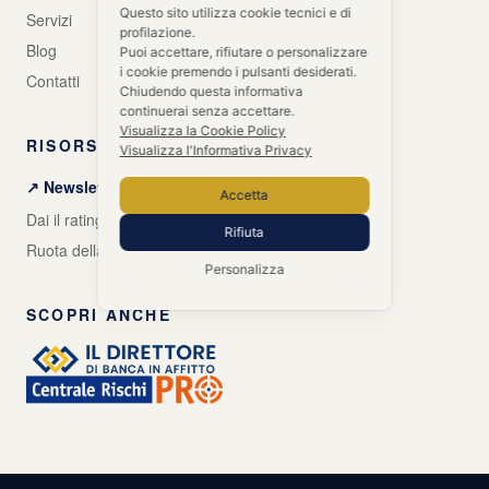
Questo sito utilizza cookie tecnici e di
Servizi
profilazione.
Blog
Puoi accettare, rifiutare o personalizzare
i cookie premendo i pulsanti desiderati.
Contatti
Chiudendo questa informativa
continuerai senza accettare.
Visualizza la Cookie Policy
RISORSE GRATUITE
Visualizza l'Informativa Privacy
↗ Newsletter + Guida gratuita
Accetta
Dai il rating alle tue banche
Rifiuta
Ruota della Vita Aziendale
Personalizza
SCOPRI ANCHE