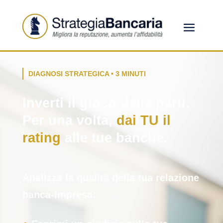
DIAGNOSI STRATEGICA • 3 MINUTI
Inverti il gioco delle parti.
Per una volta,
dai TU il
rating
alle tue banche.
Analizza la qualità della tua relazione
banca-impresa: