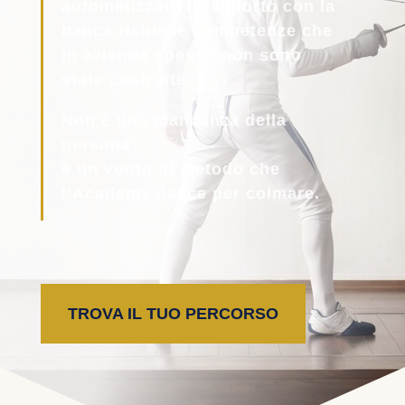
automatizzati, il rapporto con la
banca richiede competenze che
in azienda spesso non sono
state costruite.
Non è una mancanza della
persona:
è un vuoto di metodo che
l’Academy nasce per colmare.
TROVA IL TUO PERCORSO