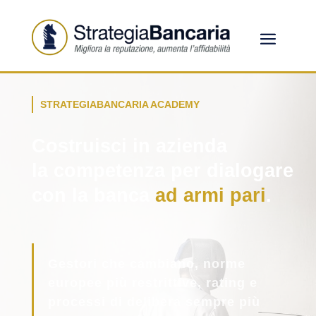
STRATEGIABANCARIA ACADEMY
Costruisci in azienda
la competenza per dialogare
con la banca
ad armi pari
.
Gestori che cambiano, norme
europee più restrittive, rating e
processi di delibera sempre più