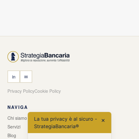
in
✉
Privacy Policy
Cookie Policy
NAVIGA
Chi siamo
La tua privacy è al sicuro -
✕
StrategiaBancaria®
Servizi
Blog