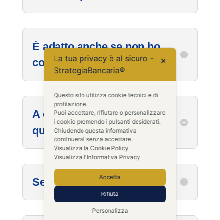
È adatto anche se non ho
La tua privacy è al sicuro -
✕
competenze bancarie?
StrategiaBancaria®
Questo sito utilizza cookie tecnici e di
profilazione.
A chi NON è adatto
Puoi accettare, rifiutare o personalizzare
i cookie premendo i pulsanti desiderati.
questo percorso?
Chiudendo questa informativa
continuerai senza accettare.
Visualizza la Cookie Policy
Visualizza l'Informativa Privacy
Accetta
Serve per trovare lavoro?
Rifiuta
Personalizza