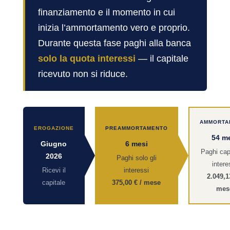
finanziamento e il momento in cui
inizia l’ammortamento vero e proprio.
Durante questa fase paghi alla banca
solo la quota interessi
— il capitale
ricevuto non si riduce.
AMMORTA
EROGAZIONE
PREAMMORTAMENTO
54 m
Giugno
6 mesi
Paghi cap
2026
Paghi solo gli
intere
Ricevi il
interessi
2.049,1
capitale
375,00 € / mese
mes