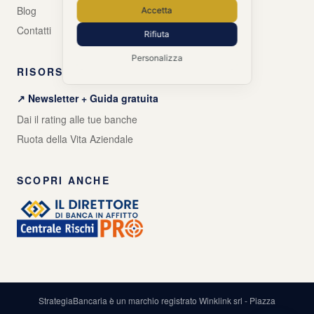
Blog
Accetta
Contatti
Rifiuta
Personalizza
RISORSE GRATUITE
↗ Newsletter + Guida gratuita
Dai il rating alle tue banche
Ruota della Vita Aziendale
SCOPRI ANCHE
StrategiaBancaria è un marchio registrato Winklink srl - Piazza