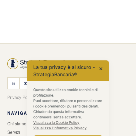
La tua privacy è al sicuro -
✕
StrategiaBancaria®
in
✉
Questo sito utilizza cookie tecnici e di
profilazione.
Privacy Policy
Cookie Policy
Puoi accettare, rifiutare o personalizzare
i cookie premendo i pulsanti desiderati.
Chiudendo questa informativa
NAVIGA
continuerai senza accettare.
Visualizza la Cookie Policy
Chi siamo
Visualizza l'Informativa Privacy
Servizi