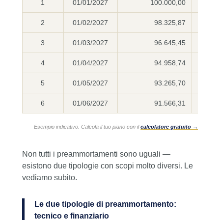
1
01/01/2027
100.000,00
2
2
01/02/2027
98.325,87
2
3
01/03/2027
96.645,45
2
4
01/04/2027
94.958,74
2
5
01/05/2027
93.265,70
2
6
01/06/2027
91.566,31
2
Esempio indicativo. Calcola il tuo piano con il
calcolatore gratuito →
Non tutti i preammortamenti sono uguali —
esistono due tipologie con scopi molto diversi. Le
vediamo subito.
Le due tipologie di preammortamento:
tecnico e finanziario