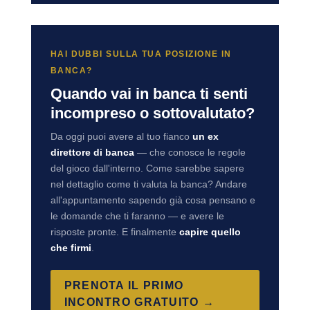
HAI DUBBI SULLA TUA POSIZIONE IN
BANCA?
Quando vai in banca ti senti
incompreso o sottovalutato?
Da oggi puoi avere al tuo fianco
un ex
direttore di banca
— che conosce le regole
del gioco dall'interno. Come sarebbe sapere
nel dettaglio come ti valuta la banca? Andare
all'appuntamento sapendo già cosa pensano e
le domande che ti faranno — e avere le
risposte pronte. E finalmente
capire quello
che firmi
.
PRENOTA IL PRIMO
INCONTRO GRATUITO →