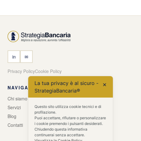
in
✉
Privacy Policy
Cookie Policy
La tua privacy è al sicuro -
✕
NAVIGA
StrategiaBancaria®
Chi siamo
Questo sito utilizza cookie tecnici e di
Servizi
profilazione.
Blog
Puoi accettare, rifiutare o personalizzare
i cookie premendo i pulsanti desiderati.
Contatti
Chiudendo questa informativa
continuerai senza accettare.
Visualizza la Cookie Policy