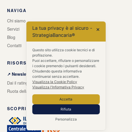
NAVIGA
Chi siamo
La tua privacy è al sicuro -
Servizi
✕
StrategiaBancaria®
Blog
Contatti
Questo sito utilizza cookie tecnici e di
profilazione.
Puoi accettare, rifiutare o personalizzare
RISORSE GRATUITE
i cookie premendo i pulsanti desiderati.
Chiudendo questa informativa
↗ Newsletter + Guida gratuita
continuerai senza accettare.
Visualizza la Cookie Policy
Dai il rating alle tue banche
Visualizza l'Informativa Privacy
Ruota della Vita Aziendale
Accetta
SCOPRI ANCHE
Rifiuta
Personalizza