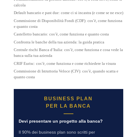
calcola
Default bancario e past due: come ci si incastra (e come se ne esce)
Commissione di Disponibilità Fondi (CDF): cos’è, come funziona
e quanto costa
Castelletto bancario: cos’è, come funziona e quanto costa
Confronta le banche della tua azienda: la guida pratica
Centrale rischi Banca d’Italia: cos’è, come funziona e cosa vede la
banca sulla tua azienda
CRIF Eurisc: cos’è, come funziona e come richiedere la visura
Commissione di Istruttoria Veloce (CIV): cos’è, quando scatta e
quanto costa
BUSINESS PLAN
PER LA BANCA
Devi presentare un progetto alla banca?
Il 90% dei business plan sono scritti per