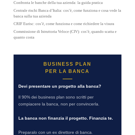
Confronta le banche della tua azienda: la guida pratica
Centrale rischi Banca d’Italia: cos’è, come funziona e cosa vede la
banca sulla tua azienda
CRIF Eurisc: cos’è, come funziona e come richiedere la visura
Commissione di Istruttoria Veloce (CIV): cos’è, quando scatta e
quanto costa
BUSINESS PLAN
PER LA BANCA
Devi presentare un progetto alla banca?
Il 90% dei business plan sono scritti per
compiacere la banca, non per convincerla.
La banca non finanzia il progetto. Finanzia te.
Preparalo con un ex direttore di banca.