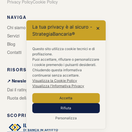
Privacy Policy
Cookie Policy
NAVIGA
La tua privacy è al sicuro -
Chi siamo
✕
StrategiaBancaria®
Servizi
Blog
Questo sito utilizza cookie tecnici e di
Contatti
profilazione.
Puoi accettare, rifiutare o personalizzare
i cookie premendo i pulsanti desiderati.
RISORSE GRATUITE
Chiudendo questa informativa
continuerai senza accettare.
↗ Newsletter + Guida gratuita
Visualizza la Cookie Policy
Visualizza l'Informativa Privacy
Dai il rating alle tue banche
Ruota della Vita Aziendale
Accetta
Rifiuta
SCOPRI ANCHE
Personalizza