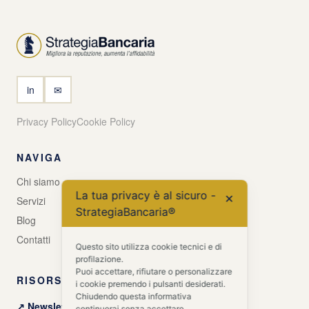
in
✉
Privacy Policy
Cookie Policy
NAVIGA
Chi siamo
La tua privacy è al sicuro -
✕
Servizi
StrategiaBancaria®
Blog
Contatti
Questo sito utilizza cookie tecnici e di
profilazione.
Puoi accettare, rifiutare o personalizzare
RISORSE GRATUITE
i cookie premendo i pulsanti desiderati.
Chiudendo questa informativa
↗ Newsletter + Guida gratuita
continuerai senza accettare.